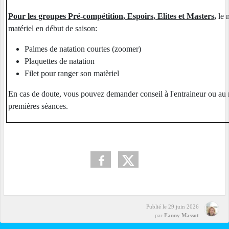
Pour les groupes Pré-compétition, Espoirs, Elites et Masters,
le 
matériel en début de saison:
Palmes de natation courtes (zoomer)
Plaquettes de natation
Filet pour ranger son matèriel
En cas de doute, vous pouvez demander conseil à l'entraineur ou au 
premières séances.
Publié le
29 juin 2026
par
Fanny Massot