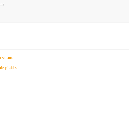
ins
a saison.
e plaisir.