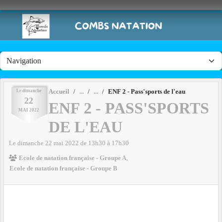
Panneau de gestion des cookies
Le
dimanche
Accueil
ENF 2 - Pass'sports de l'eau
22
ENF 2 - PASS'SPORTS
MAI
2022
DE L'EAU
Le
dimanche
22
mai
2022
de 13h30 à 17h30
Ecole de natation française - Groupe A
Ecole de natation française - Groupe B