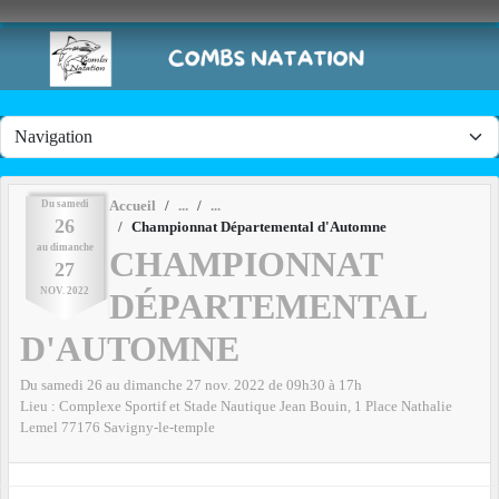
Panneau de gestion des cookies
Du
samedi
Accueil
26
Championnat Départemental d'Automne
au
dimanche
CHAMPIONNAT
27
NOV.
2022
DÉPARTEMENTAL
D'AUTOMNE
Du
samedi
26
au
dimanche
27
nov.
2022
de 09h30 à 17h
Lieu :
Complexe Sportif et Stade Nautique Jean Bouin, 1 Place Nathalie
Lemel
77176
Savigny-le-temple