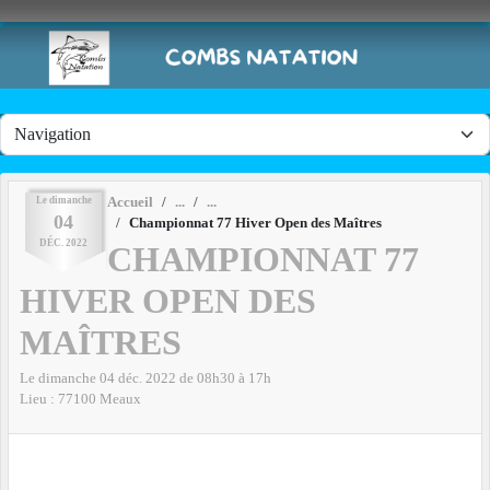
Panneau de gestion des cookies
Le
dimanche
Accueil
04
Championnat 77 Hiver Open des Maîtres
DÉC.
2022
CHAMPIONNAT 77
HIVER OPEN DES
MAÎTRES
Le
dimanche
04
déc.
2022
de 08h30 à 17h
Lieu :
77100
Meaux