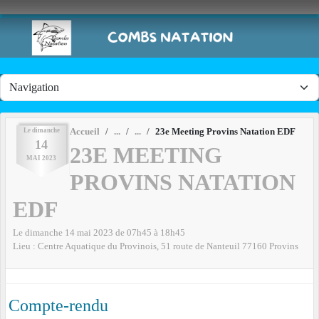
Panneau de gestion des cookies
Le
dimanche
Accueil
23e Meeting Provins Natation EDF
14
23E MEETING
MAI
2023
PROVINS NATATION
EDF
Le
dimanche
14
mai
2023
de 07h45 à 18h45
Lieu :
Centre Aquatique du Provinois, 51 route de Nanteuil
77160
Provins
Compte-rendu