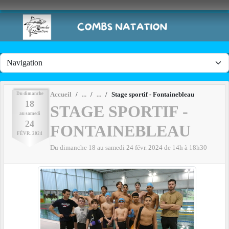
Panneau de gestion des cookies
Du
dimanche
Accueil
Stage sportif - Fontainebleau
18
STAGE SPORTIF -
au
samedi
24
FONTAINEBLEAU
FÉVR.
2024
Du
dimanche
18
au
samedi
24
févr.
2024
de 14h à 18h30