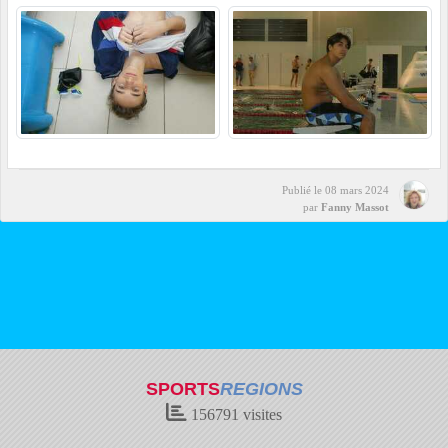
Publié le
08 mars 2024
par
Fanny Massot
SPORTS
REGIONS
156791
visites