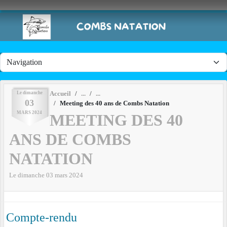
Panneau de gestion des cookies
Le
dimanche
Accueil
03
Meeting des 40 ans de Combs Natation
MARS
2024
MEETING DES 40
ANS DE COMBS
NATATION
Le
dimanche
03
mars
2024
Compte-rendu