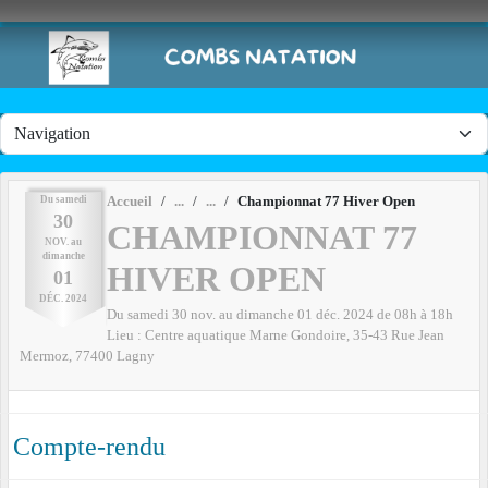
Panneau de gestion des cookies
Du
samedi
Accueil
Championnat 77 Hiver Open
30
CHAMPIONNAT 77
NOV.
au
dimanche
HIVER OPEN
01
DÉC.
2024
Du
samedi
30
nov.
au
dimanche
01
déc.
2024
de 08h à 18h
Lieu :
Centre aquatique Marne Gondoire, 35-43 Rue Jean
Mermoz,
77400
Lagny
Compte-rendu