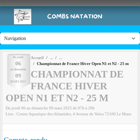
Panneau de gestion des cookies
Du
jeudi
Accueil
06
Championnat de France Hiver Open N1 et N2 - 25 m
au
dimanche
CHAMPIONNAT DE
09
MARS
2025
FRANCE HIVER
OPEN N1 ET N2 - 25 M
Du
jeudi
06
au
dimanche
09
mars
2025
de 07h à 20h
Lieu :
Centre Aquatique des Atlantides, 4 Avenue de Volos
72100
Le Mans