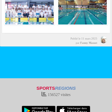
Publié le
11 mars 2025
par
Fanny Massot
SPORTS
REGIONS
156527
visites