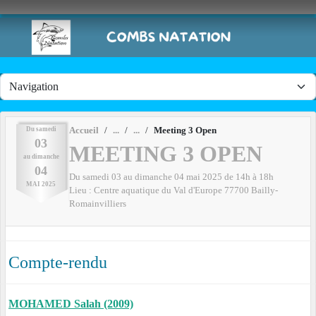
Panneau de gestion des cookies
Du
samedi
Accueil
Meeting 3 Open
03
MEETING 3 OPEN
au
dimanche
04
Du
samedi
03
au
dimanche
04
mai
2025
de 14h à 18h
MAI
2025
Lieu :
Centre aquatique du Val d'Europe
77700
Bailly-
Romainvilliers
Compte-rendu
MOHAMED Salah (2009)