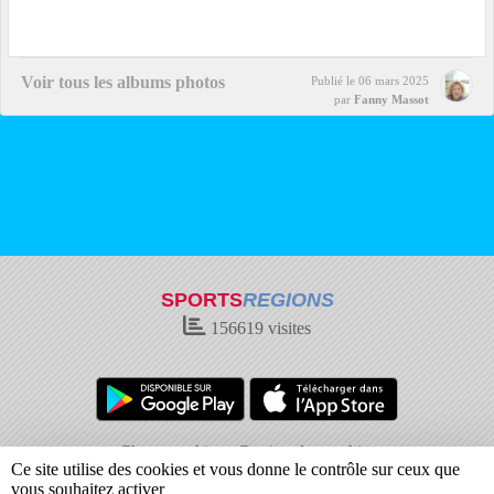
Voir tous les albums photos
Publié le
06 mars 2025
par
Fanny Massot
SPORTS
REGIONS
156619
visites
Charte cookies
Gestion des cookies
Ce site utilise des cookies et vous donne le contrôle sur ceux que
Informations légales
Signaler un contenu inapproprié
vous souhaitez activer