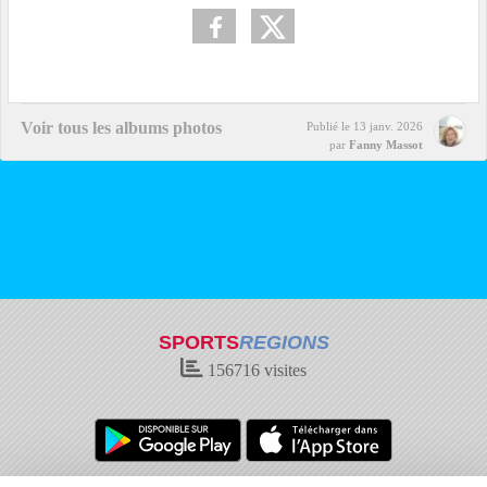
Voir tous les albums photos
Publié le
13 janv. 2026
par
Fanny Massot
SPORTS
REGIONS
156716
visites