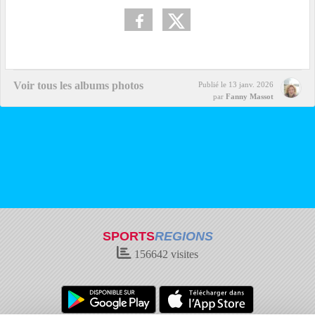
Voir tous les albums photos
Publié le
13 janv. 2026
par
Fanny Massot
SPORTS
REGIONS
156642
visites