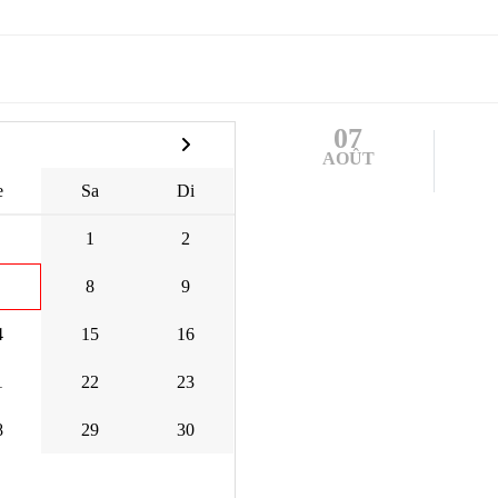
07
AOÛT
e
Sa
Di
1
2
8
9
4
15
16
1
22
23
8
29
30