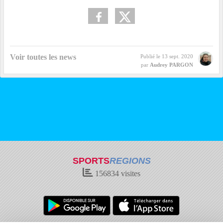
Voir toutes les news
Publié le
13 sept. 2020
par
Audrey PARGON
SPORTS
REGIONS
156834
visites