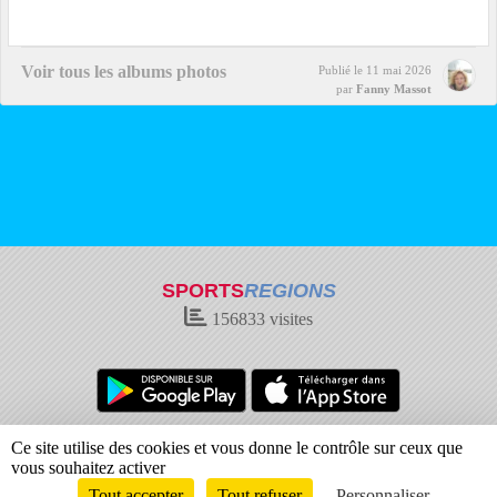
Voir tous les albums photos
Publié le
11 mai 2026
par
Fanny Massot
SPORTS
REGIONS
156833
visites
Charte cookies
Gestion des cookies
Ce site utilise des cookies et vous donne le contrôle sur ceux que
Informations légales
Signaler un contenu inapproprié
vous souhaitez activer
Tout accepter
Tout refuser
Personnaliser
Envie de participer ?