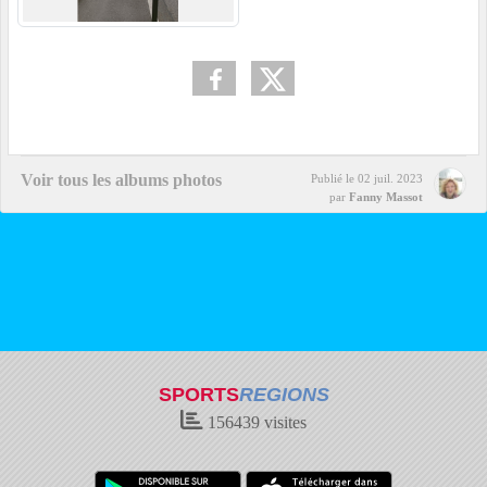
Voir tous les albums photos
Publié le
02 juil. 2023
par
Fanny Massot
SPORTS
REGIONS
156439
visites